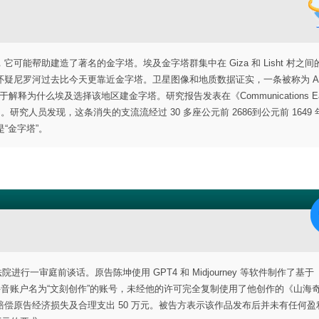
能帮助建造了著名的金字塔。埃及金字塔群集中在 Giza 和 Lisht 村之间
尼罗河过去比今天更靠近金字塔。卫星图像和地质数据证实，一条被称为 Ahr
为什么埃及选择该地区建金字塔。研究报告发表在《Communications Eart
。研究人员发现，这条消失的支流流经过 30 多座公元前 2686到公元前 1649
“金字塔”。
法院进行一审庭前谈话。原告陈坤使用 GPT4 和 Midjourney 等软件制作了基
坤发现抖音账户名为“文刻创作”的账号，未经他的许可完全复制使用了他创作的《山海
偿原告经济损失及合理支出 50 万元。被告方表示该作品发布后并未有任何盈