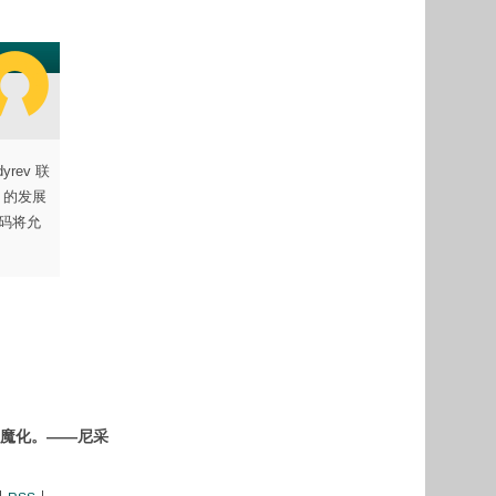
yrev 联
p 的发展
代码将允
魔化。——尼采