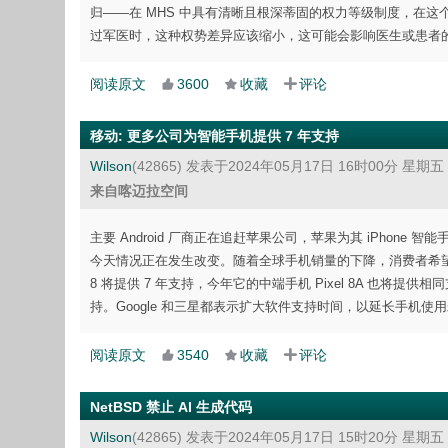
归——在 MHS 中具有清晰且根深蒂固的权力等级制度，在
过军医时，这种权势差异应该缩小，这可能会影响医生或患者
阅读原文
3600
收藏
评论
移动
:
更多公司为智能手机提供 7 年支持
Wilson
(42865)
发表于2024年05月17日 16时00分 星期五
来自喀迈拉空间
主要 Android 厂商正在追赶苹果公司，苹果为其 iPhone 智
今天情况正在发生改变。随着全球手机销量的下降，消费者希望他们购买
8 将提供 7 年支持，今年它的中端手机 Pixel 8A 也将提供相同支
持。Google 和三星都表示扩大软件支持时间，以延长手机使
阅读原文
3540
收藏
评论
NetBSD 禁止 AI 生成代码
Wilson
(42865)
发表于2024年05月17日 15时20分 星期五