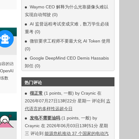
Waymo CEO 解释为什么光靠摄像头难以
实现自动驾驶
(0)
AI 监督远程考试变成灾难，数万学生必须
重考
(0)
微软要求工程师不要最大化 AI Token 使用
(0)
Google DeepMind CEO Demis Hassabis
 内容的访
卸任
(0)
penAI
训练数
热门评论
很正常
(1 points, 一般) by Craynic 在
2026年07月27日13时22分 星期一 评论到
古
代语言的多样性远超今日
发电不需要油吗
(1 points, 一般) by
Craynic 在 2026年06月03日13时51分 星期
三 评论到
能源危机推动 37 个国家的电动汽