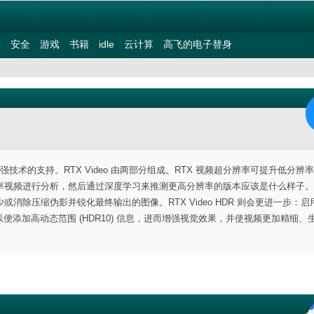
件
安全
游戏
书籍
idle
云计算
高飞的电子替身
 视频分辨率增强技术的支持。RTX Video 由两部分组成。RTX 视频超分辨率可提升低分
率视频进行分析，然后通过深度学习来推测更高分辨率的版本应该是什么样子。
除压缩伪影并锐化最终输出的图像。RTX Video HDR 则会更进一步：启
，以便添加高动态范围 (HDR10) 信息，进而增强视觉效果，并使视频更加精细、