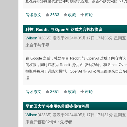
且在得知涉嫌侵权后已即时删除该视频。被告不接受索赔 50 
阅读原文
3633
收藏
评论
科技
:
Reddit 与 OpenAI 达成内容授权协议
Wilson
(42865)
发表于2024年05月17日 17时56分 星期五
来自千与千寻
在 Google 之后，社媒平台 Reddit 与 OpenAI 达成了
问权限，同时它将为 Reddit 提供 AI 驱动功能。和 Stack O
抓取并被用于训练大模型。OpenAI 等 AI 公司正面临来自众
据。
阅读原文
3651
收藏
评论
早稻田大学考生用智能眼镜偷拍考题
Wilson
(42865)
发表于2024年05月17日 17时31分 星期五
来自开普勒62号4：先行者