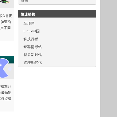
身份
快速链接
，那么需要
并验证确
至顶网
拷贝自不同
Linux中国
科技行者
奇客情报站
智者新时代
管理现代化
侠盗猎车6》
史上最畅销
《侠盗猎