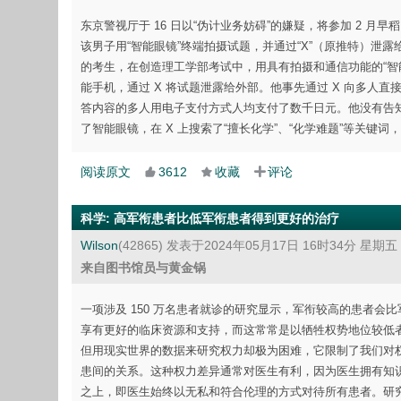
东京警视厅于 16 日以“伪计业务妨碍”的嫌疑，将参加 2 
该男子用“智能眼镜”终端拍摄试题，并通过“X”（原推特）泄露
的考生，在创造理工学部考试中，用具有拍摄和通信功能的“智
能手机，通过 X 将试题泄露给外部。他事先通过 X 向多人直
答内容的多人用电子支付方式人均支付了数千日元。他没有告知
了智能眼镜，在 X 上搜索了“擅长化学”、“化学难题”等关键
阅读原文
3612
收藏
评论
科学
:
高军衔患者比低军衔患者得到更好的治疗
Wilson
(42865)
发表于2024年05月17日 16时34分 星期五
来自图书馆员与黄金锅
一项涉及 150 万名患者就诊的研究显示，军衔较高的患者
享有更好的临床资源和支持，而这常常是以牺牲权势地位较低
但用现实世界的数据来研究权力却极为困难，它限制了我们对
患间的关系。这种权力差异通常对医生有利，因为医生拥有知
之上，即医生始终以无私和符合伦理的方式对待所有患者。研究人