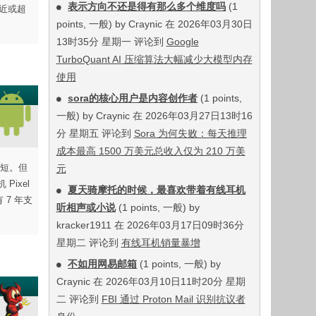
表示方向不还是得有那么多个维度吗
(1
近或超
points, 一般) by Craynic 在 2026年03月30日
13时35分 星期一 评论到
Google
TurboQuant AI 压缩算法大幅减少大模型内存
使用
sora的核心用户是内容创作者
(1 points,
一般) by Craynic 在 2026年03月27日13时16
分 星期五 评论到
Sora 为何失败：每天推理
成本最高 1500 万美元总收入仅为 210 万美
更短。但
元
ixel
夏天骑摩托的时候，最喜欢带着有线耳机
 7 年支
听相声或小说
(1 points, 一般) by
kracker1911 在 2026年03月17日09时36分
星期二 评论到
有线耳机销量暴增
不如用网易邮箱
(1 points, 一般) by
Craynic 在 2026年03月10日11时20分 星期
二 评论到
FBI 通过 Proton Mail 识别抗议者