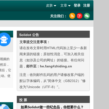
皮肤
文章
登录
注册
关注我们：
Solidot 公告
文章提交注意事项：
请在发布文章时用HTML代码加上至少一条新
闻来源的链接；原创性消息，可加入相关信
辨率视频的
息（如涉及公司的网址）的链接。有任何问
然后，
题，
邮件至：he.fang#zhiding.cn
用后，它
注意：收到邮件乱码的用户请修改客户端的
生动。使
默认字体编码，从"简体中文（GB2312）"修
改为"Unicode（UTF-8）"。
投 票
如果Solidot做一些纪念品，你想要什么？