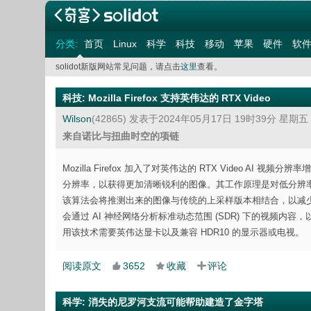
分类:
首页
Linux
科学
科技
移动
苹果
硬件
软
solidot新版网站常见问题，请点击
这里
查看。
科技
:
Mozilla Firefox 支持英伟达的 RTX Video
Wilson
(42865)
发表于2024年05月17日 19时39分 星期五
来自诺比与扭曲时空的项链
Mozilla Firefox 加入了对英伟达的 RTX Video AI
分辨率，以获得更加清晰锐利的图像。其工作原理是对低分辨
该算法会将推测出来的图像与传统的上采样版本相结合，以减少或消
会通过 AI 神经网络分析标准动态范围 (SDR) 下的视频内容
用该技术需要英伟达显卡以及兼容 HDR10 的显示器或电视。
阅读原文
3652
收藏
评论
科学
:
消失的尼罗河支流可能帮助建造了金字塔