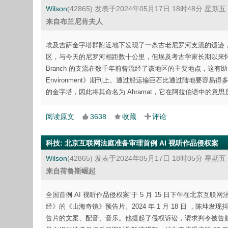
Wilson
(42865)
发表于2024年05月17日 18时48分 星期五
来自布兰尼肯夫人
埃及吉萨金字塔群附近地下发现了一条古老尼罗河支流的遗迹，它可
区，与今天的尼罗河相距数十公里，但埃及考古学家长期以来怀疑
Branch 的支流在数千年前曾流经了该地区的主要地点，这有助于解释
Environment》期刊上。通过船运输巨石比通过陆地要容易得多
的金字塔，因此将其命名为 Ahramat，它在阿拉伯语中的意思是
阅读原文
3638
收藏
评论
科技
:
北京互联网法庭准备审理首例 AI 视听作品侵权案
Wilson
(42865)
发表于2024年05月17日 18时05分 星期五
来自荷鲁斯崛起
全国首例 AI 视听作品侵权案”于 5 月 15 日下午在北京互联网
经》的《山海奇镜》预告片。2024 年 1 月 18 日 ，陈
告片的文案、配音、音乐。他提起了侵权诉讼，请求判令被告赔