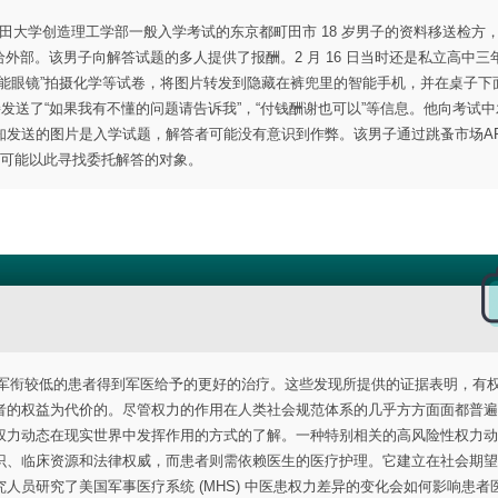
月早稻田大学创造理工学部一般入学考试的东京都町田市 18 岁男子的资料移送检方
给外部。该男子向解答试题的多人提供了报酬。2 月 16 日当时还是私立高中三
能眼镜”拍摄化学等试卷，将图片转发到隐藏在裤兜里的智能手机，并在桌子下
接发送了“如果我有不懂的问题请告诉我”，“付钱酬谢也可以”等信息。他向考试
发送的图片是入学试题，解答者可能没有意识到作弊。该男子通过跳蚤市场AP
词，可能以此寻找委托解答的对象。
会比军衔较低的患者得到军医给予的更好的治疗。这些发现所提供的证据表明，有
者的权益为代价的。尽管权力的作用在人类社会规范体系的几乎方方面面都普遍
权力动态在现实世界中发挥作用的方式的了解。一种特别相关的高风险性权力动
识、临床资源和法律权威，而患者则需依赖医生的医疗护理。它建立在社会期望
员研究了美国军事医疗系统 (MHS) 中医患权力差异的变化会如何影响患者