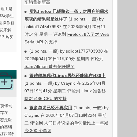
车销量创新高
，理由是
所以firefox 已经路边一条，对用户的需求
年级学生
漠视的结果就是这样了
(1 points, 一般) by
面操作智
solidot1745479987 在 2026年04月20日11
中发来解
时14分 星期一 评论到
Firefox 加入了对 Web
P 购买
Serial API 的支持
(1 points, 一般) by solidot1775703930 在
2026年04月09日11时09分 星期四 评论到
Sam Altman 能被信任吗？
很难想象现代Linux居然还能跑在i486上
(1 points, 一般) by Craynic 在 2026年04月
07日19时41分 星期二 评论到
Linux 准备移
除对 i486 CPU 的支持
权势者可
很多单词已经不再实用
(1 points, 一般) by
存在，
Craynic 在 2026年04月07日13时22分 星期
态是医
二 评论到
人们日常说话的单词量比上一年减
的基础
少 300 个单词
医疗和转