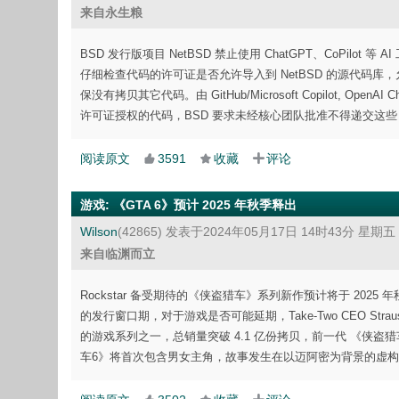
来自永生粮
BSD 发行版项目 NetBSD 禁止使用 ChatGPT、CoPilo
仔细检查代码的许可证是否允许导入到 NetBSD 的源代码
保没有拷贝其它代码。由 GitHub/Microsoft Copilot, Open
许可证授权的代码，BSD 要求未经核心团队批准不得递交这些 
阅读原文
3591
收藏
评论
游戏
:
《GTA 6》预计 2025 年秋季释出
Wilson
(42865)
发表于2024年05月17日 14时43分 星期五
来自临渊而立
Rockstar 备受期待的《侠盗猎车》系列新作预计将于 2025 年秋季释
的发行窗口期，对于游戏是否可能延期，Take-Two CEO St
的游戏系列之一，总销量突破 4.1 亿份拷贝，前一代 《侠盗猎车
车6》将首次包含男女主角，故事发生在以迈阿密为背景的虚构城市中