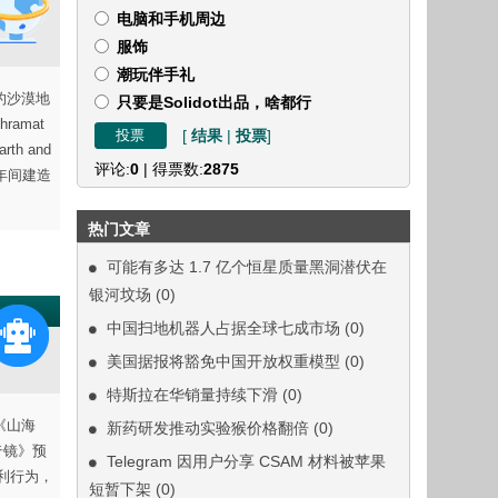
电脑和手机周边
服饰
潮玩伴手礼
的沙漠地
只要是Solidot出品，啥都行
amat
[
结果
|
投票
]
h and
评论:
0
| 得票数:
2875
 年间建造
热门文章
可能有多达 1.7 亿个恒星质量黑洞潜伏在
银河坟场
(0)
中国扫地机器人占据全球七成市场
(0)
美国据报将豁免中国开放权重模型
(0)
特斯拉在华销量持续下滑
(0)
于《山海
新药研发推动实验猴价格翻倍
(0)
奇镜》预
Telegram 因用户分享 CSAM 材料被苹果
利行为，
短暂下架
(0)